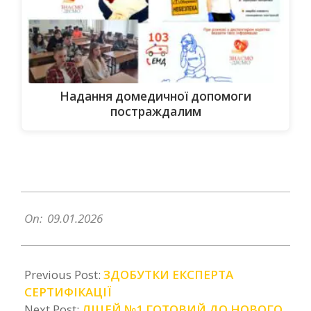
Надання домедичної допомоги
постраждалим
2026-
01-
On:
09.01.2026
09
Previous Post:
ЗДОБУТКИ ЕКСПЕРТА
СЕРТИФІКАЦІЇ
Next Post:
ЛІЦЕЙ №1 ГОТОВИЙ ДО НОВОГО