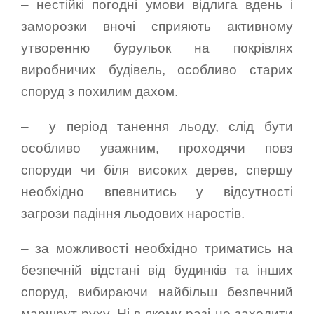
– нестійкі погодні умови відлига вдень і
заморозки вночі сприяють активному
утворенню бурульок на покрівлях
виробничих будівель, особливо старих
споруд з похилим дахом.
– у період танення льоду, слід бути
особливо уважним, проходячи повз
споруди чи біля високих дерев, спершу
необхідно впевнитись у відсутності
загрози падіння льодових наростів.
– за можливості необхідно триматись на
безпечній відстані від будинків та інших
споруд, вибираючи найбільш безпечний
маршрут руху. Ні в якому разі не заходити