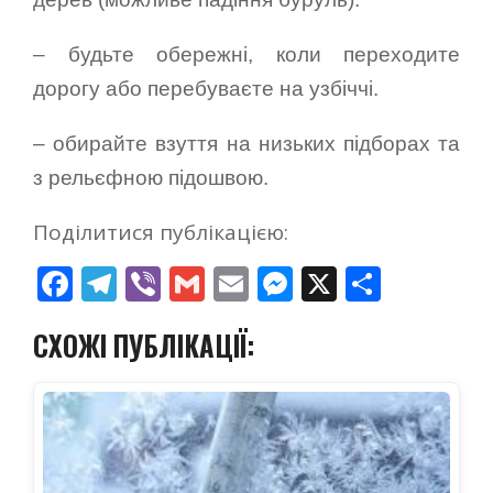
– будьте обережні, коли переходите
дорогу або перебуваєте на узбіччі.
– обирайте взуття на низьких підборах та
з рельєфною підошвою.
Поділитися публікацією:
Facebook
Telegram
Viber
Gmail
Email
Messenger
X
Поділ
СХОЖІ ПУБЛІКАЦІЇ: