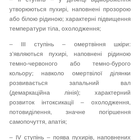
утворюються пухирі, наповнені прозорою
або білою рідиною; характерні підвищення
температури тіла, охолодження;
– III ступінь – омертвіння шкіри:
з’являються пухирі, наповнені рідиною
темно-червоного або темно-бурого
кольору; навколо омертвілої ділянки
розвивається запальний вал
(демаркаційна лінія); характерний
розвиток інтоксикації – охолодження,
потовиділення, значне погіршення
самопочуття, апатія;
– IV ступінь – поява пухирів, наповнених