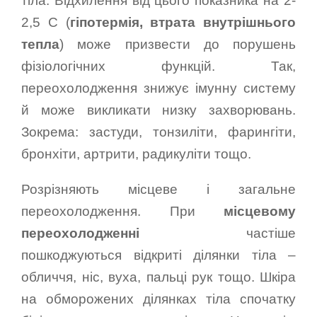
тіла. Відхилення від цього показника на 2-
2,5 С (
гіпотермія,
втрата внутрішнього
тепла
) може призвести до порушень
фізіологічних функцій. Так,
переохолодження знижує імунну систему
й може викликати низку захворювань.
Зокрема: застуди, тонзиліти, фарингіти,
бронхіти, артрити, радикуліти тощо.
Розрізняють місцеве і загальне
переохолодження. При
місцевому
переохолодженні
частіше
пошкоджуються відкриті ділянки тіла –
обличчя, ніс, вуха, пальці рук тощо. Шкіра
на обморожених ділянках тіла спочатку