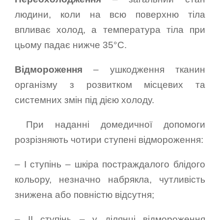
людини, коли на всю поверхню тіла
впливає холод, а температура тіла при
цьому падає нижче 35°C.
Відмороження
– ушкодження тканин
організму з розвитком місцевих та
системних змін під дією холоду.
При наданні домедичної допомоги
розрізняють чотири ступені відмороження:
– I ступінь – шкіра постраждалого блідого
кольору, незначно набрякла, чутливість
знижена або повністю відсутня;
– II ступінь – у ділянці відмороження