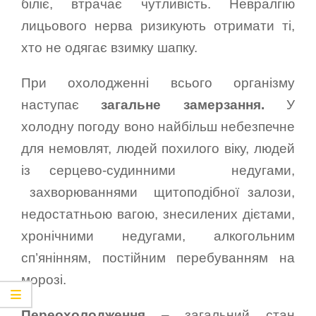
біліє, втрачає чутливість. Невралгію
лицьового нерва ризикують отримати ті,
хто не одягає взимку шапку.
При охолодженні всього організму
наступає
загальне замерзання.
У
холодну погоду воно найбільш небезпечне
для немовлят, людей похилого віку, людей
із серцево-судинними недугами,
захворюваннями щитоподібної залози,
недостатньою вагою, знесилених дієтами,
хронічними недугами, алкогольним
сп’янінням, постійним перебуванням на
морозі.
Переохолодження
– загальний стан