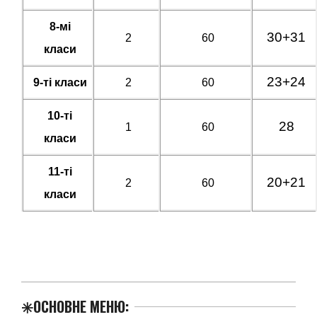
8-мі
30+31
2
60
класи
23+24
9-ті класи
2
60
10-ті
28
1
60
класи
11-ті
20+21
2
60
класи
2024-
✳️ОСНОВНЕ МЕНЮ:
07-