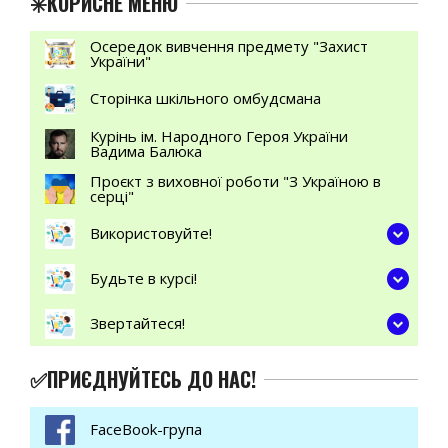
✳️КОРИСНЕ МЕНЮ
Осередок вивчення предмету "Захист
України"
Сторінка шкільного омбудсмана
Курінь ім. Народного Героя України
Вадима Балюка
Проєкт з виховної роботи "З Україною в
серці"
Використовуйте!
Будьте в курсі!
Звертайтеся!
✅ПРИЄДНУЙТЕСЬ ДО НАС!
FaceBook-група