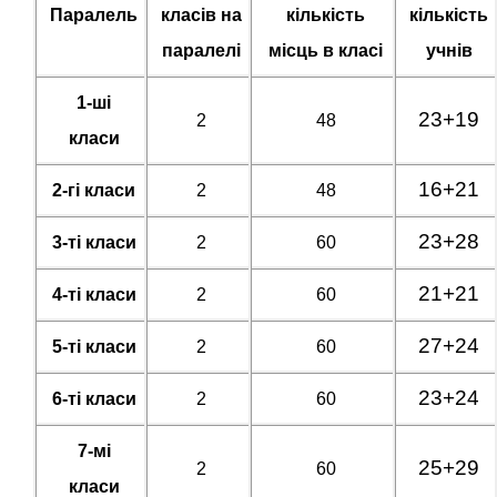
Паралель
класів на
кількість
кількість
паралелі
місць в класі
учнів
1-ші
23+19
2
48
класи
16+21
2-гі класи
2
48
23+28
3-ті класи
2
60
21+21
4-ті класи
2
60
27+24
5-ті класи
2
60
23+24
6-ті класи
2
60
7-мі
25+29
2
60
класи