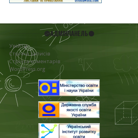
🔵АДМІНПАНЕЛЬ🟠
Увійти
Стрічка записів
Стрічка коментарів
WordPress.org