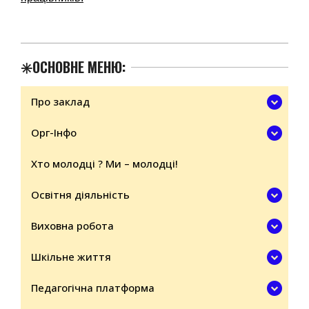
2024-
✳️ОСНОВНЕ МЕНЮ:
01-
09
Про заклад
Орг-Інфо
Хто молодці ? Ми – молодці!
Освітня діяльність
Виховна робота
Шкільне життя
Педагогічна платформа