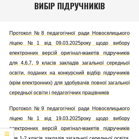
Navigation
ВИБІР ПІДРУЧНИКІВ
Menu
Протокол №8 педагогічної ради Новоселицького
ліцею №1 від 09.03.2025року щодо вибору
електронних версій оригінал-макетів підручників
для 4,6,7, 9 класів закладів загальної середньої
освіти, поданих на конкурсний відбір підручників
(крім електронних) для здобувачів повної загальної
середньої освіти і педагогічних працівників
Протокол №9 педагогічної ради Новоселицького
ліцею №1 від 19.03.2025року щодо вибору
електронних версій оригінал-макетів підручників
для 1-2 класів закладів загальної середньої освіти,