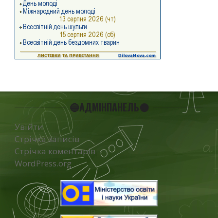
🔵АДМІНПАНЕЛЬ🟠
Увійти
Стрічка записів
Стрічка коментарів
WordPress.org