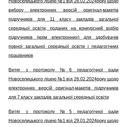
Новоселицького ліцею №1 від 26.02.2024року щодо
вибору електронних версій оригінал-макетів
підручників для 11 класу закладів загальної
середньої освіти, поданих на конкурсний відбір
підручників (крім електронних) для здобувачів
повної загальної середньої освіти і педагогічних
працівників
Витяг з протоколу №6 педагогічної ради
Новоселицького ліцею №1 від 26.02.2024року щодо
електронних версій оригінал-макетів підручників
для 7 класу закладів загальної середньої освіти
Витяг з протоколу №5 педагогічної ради
Новоселицького ліцею №1 від 29.01.2024року щодо