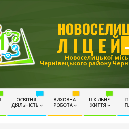
НОВОСЕЛИ
Л І Ц Е Й
Новоселицької місь
Чернівецького району Черні

🎓
🎲
🧩
И
ОСВІТНЯ
ВИХОВНА
ШКІЛЬНЕ
П
ДІЯЛЬНІСТЬ
РОБОТА
ЖИТТЯ
П
Primary
Navigation
Menu