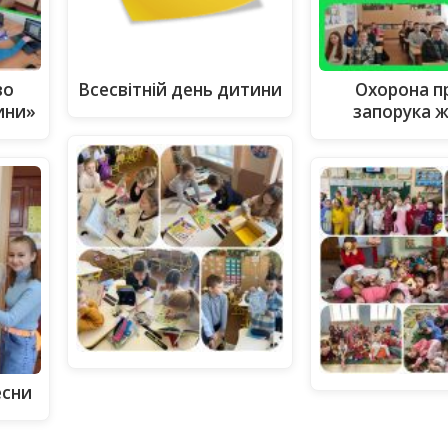
во
Всесвітній день дитини
Охорона пр
ини»
запорука ж
есни