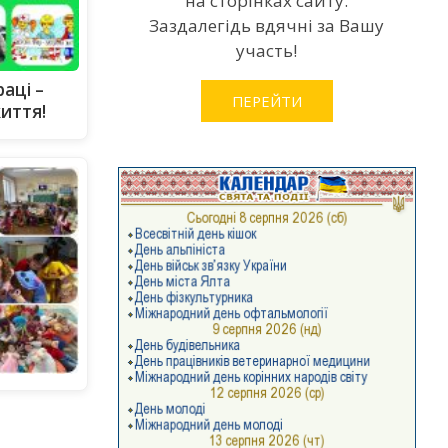
на сторінках сайту.
Заздалегідь вдячні за Вашу
участь!
аці –
ПЕРЕЙТИ
иття!