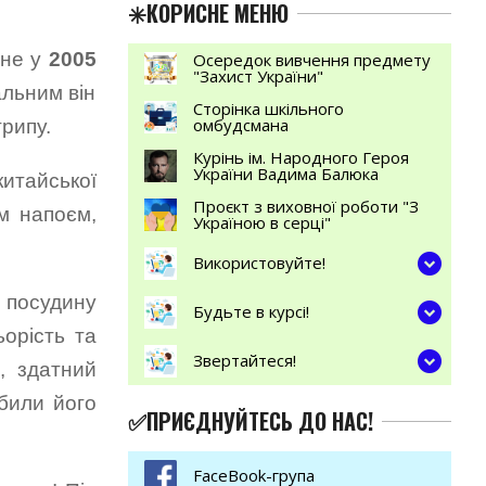
✳️КОРИСНЕ МЕНЮ
ане у
2005
Осередок вивчення предмету
"Захист України"
альним він
Сторінка шкільного
омбудсмана
грипу.
Курінь ім. Народного Героя
України Вадима Балюка
итайської
Проєкт з виховної роботи "З
м напоєм,
Україною в серці"
Використовуйте!
 посудину
Будьте в курсі!
ьорість та
Звертайтеся!
, здатний
обили його
✅ПРИЄДНУЙТЕСЬ ДО НАС!
FaceBook-група