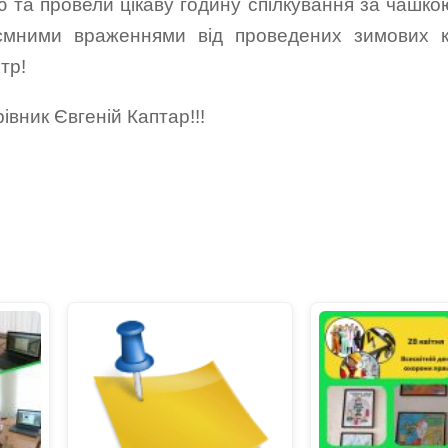
ю та провели цікаву годину спілкування за чашко
иємними враженнями від проведених зимових к
тр!
івник Євгеній Каптар!!!
итися