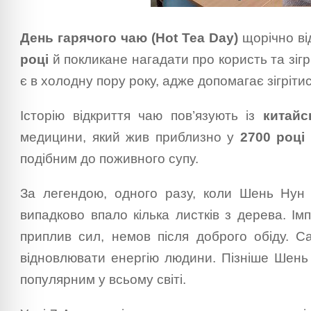
День гарячого чаю (Hot Tea Day)
щорічно ві
році
й покликане нагадати про користь та зігр
є в холодну пору року, адже допомагає зігрітис
Історію відкриття чаю пов’язують із
китай
медицини, який жив приблизно у
2700 році
подібним до поживного супу.
За легендою, одного разу, коли Шень Нун п
випадково впало кілька листків з дерева. Ім
приплив сил, немов після доброго обіду. Са
відновлювати енергію людини. Пізніше Шень
популярним у всьому світі.