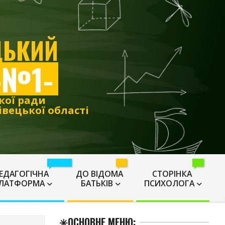
ЦЬКИЙ
-№1-
кої ради
вецької області
👩🏼‍🏫
⚠️
🛟
ЕДАГОГІЧНА
ДО ВІДОМА
СТОРІНКА
ЛАТФОРМА
БАТЬКІВ
ПСИХОЛОГА
✳️ОСНОВНЕ МЕНЮ: