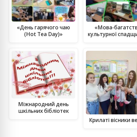
«День гарячого чаю
«Мова-багатст
(Hot Tea Day)»
культурної спадщ
Міжнародний день
шкільних бібліотек
Крилаті вісники в