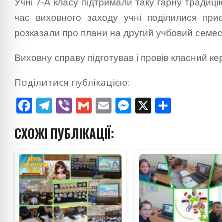
Учні 7-А класу підтримали таку гарну традиці
час виховного заходу учні поділилися пр
розказали про плани на другий учбовий семес
Виховну справу підготував і провів класний кер
Поділитися публікацією:
Facebook
Telegram
Viber
Gmail
Email
Messenger
X
Поділ
СХОЖІ ПУБЛІКАЦІЇ: