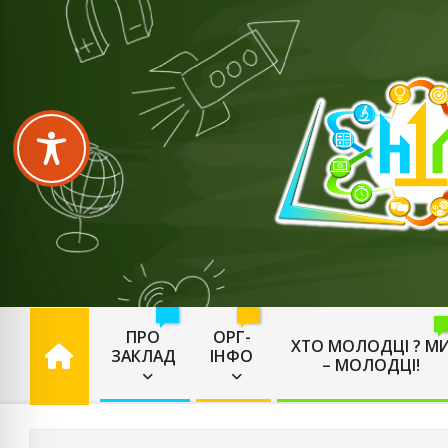
Skip
to
content
🏫
⏰

ПРО
ОРГ-
ХТО МОЛОДЦІ ? М
ЗАКЛАД
ІНФО
– МОЛОДЦІ!