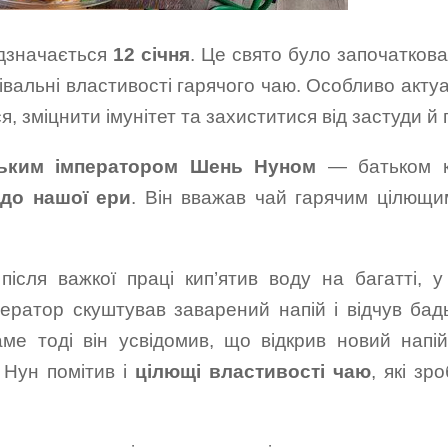
дзначається
12 січня
. Це свято було започатков
івальні властивості гарячого чаю. Особливо акту
я, зміцнити імунітет та захиститися від застуди й 
ським імператором Шень Нуном
— батьком к
 до нашої ери
. Він вважав чай гарячим цілющи
ісля важкої праці кип’ятив воду на багатті, у
ператор скуштував заварений напій і відчув бад
ме тоді він усвідомив, що відкрив новий напій
 Нун помітив і
цілющі властивості чаю
, які зр