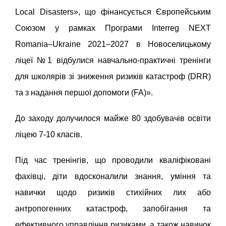
Local Disasters», що фінансується Європейським
Союзом у рамках Програми Interreg NEXT
Romania–Ukraine 2021–2027 в Новоселицькому
ліцеї №1 відбулися навчально-практичні тренінги
для школярів зі зниження ризиків катастроф (DRR)
та з надання першої допомоги (FA)».
До заходу долучилося майже 80 здобувачів освіти
ліцею 7-10 класів.
Під час тренінгів, що проводили кваліфіковані
фахівці, діти вдосконалили знання, уміння та
навички щодо ризиків стихійних лих або
антропогенних катастроф, запобігання та
ефективного управління ризиками, а також навичок