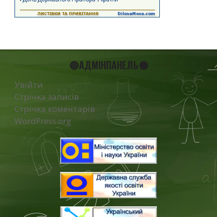
🔵АДМІНПАНЕЛЬ🟠
Увійти
Стрічка записів
Стрічка коментарів
WordPress.org