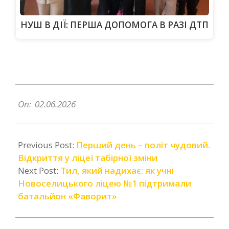
НУШ В ДІЇ: ПЕРША ДОПОМОГА В РАЗІ ДТП
2026-
06-
On:
02.06.2026
02
Previous Post:
Перший день – політ чудовий.
Відкриття у ліцеї табірної зміни
Next Post:
Тил, який надихає: як учні
Новоселицького ліцею №1 підтримали
батальйон «Фаворит»