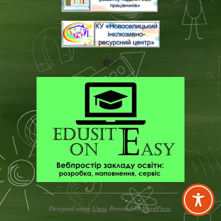
⚙️✅
Designed using
Unos
. Powered by
WordPress
.